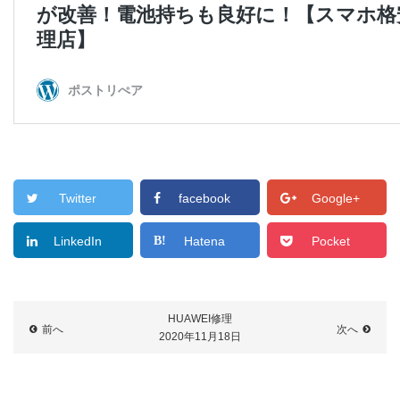
Twitter
facebook
Google+
LinkedIn
Hatena
Pocket
HUAWEI修理
前へ
次へ
2020年11月18日