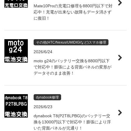
Mate10Proの充電口修理を8800円以下で対
応中！充電が出来ない故障もデータ消さず
に復旧！
その他(HTC/Nexus/UMIDIGIなど)スマホ修理
2026/6/24
moto g24のバッテリー交換を8800円以下
で対応中！膨張による背面パネルの変形が
データそのまま改善！
dynabook修理
2026/6/23
dynabook T8(P2T8LPBG)のバッテリー交
換を13000円以下で対応中！膨張により浮
いた背面パネルが元通り！