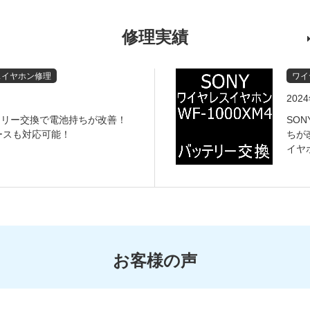
修理実績
スイヤホン修理
ワイ
202
ッテリー交換で電池持ちが改善！
SON
ースも対応可能！
ちが
イヤ
お客様の声