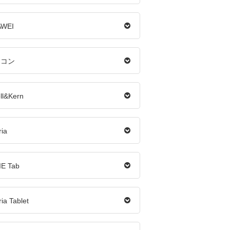
WEI
ソコン
ll&Kern
ria
IE Tab
ia Tablet