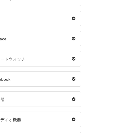
d
face
マートウォッチ
abook
顔器
ーディオ機器