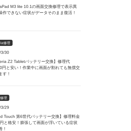
iaPad M3 lite 10.1の画面交換修理で表示異
操作できない症状がデータそのまま復活！
ria修理
/3/30
eria Z2 Tabletバッテリー交換】修理代
780円と安い！作業中に画面が割れても無償交
ます！
d修理
/3/29
od Touch 第6世代バッテリー交換】修理料金
80円と格安！膨張して画面が浮いている症状
善！