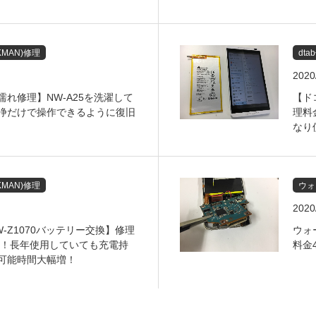
MAN)修理
dta
2020
れ修理】NW-A25を洗濯して
【ド
浄だけで操作できるように復旧
理料
なり
MAN)修理
ウォ
2020
-Z1070バッテリー交換】修理
ウォ
格安！長年使用していても充電持
料金
可能時間大幅増！