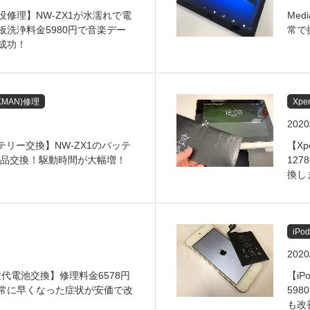
修理】NW-ZX1が水濡れで電
Med
板洗浄料金5980円で音楽デー
常で
成功！
MAN)修理
Xpe
2020
ッテリー交換】NW-ZX1のバッテ
【Xp
で新品交換！駆動時間が大幅増！
12
換し
iPo
2020
第7世代電池交換】修理料金6578円
【iP
常に早くなった症状が安価で改
59
も改