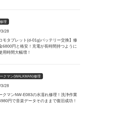
b修理
/3/28
コモタブレット(d-01g)バッテリー交換】修
金6800円と格安！充電が長時間持つように
使用時間大幅増！
ークマン(WALKMAN)修理
/3/28
ークマンNW-E083の水濡れ修理！洗浄作業
4980円で音楽データそのままで復旧成功！