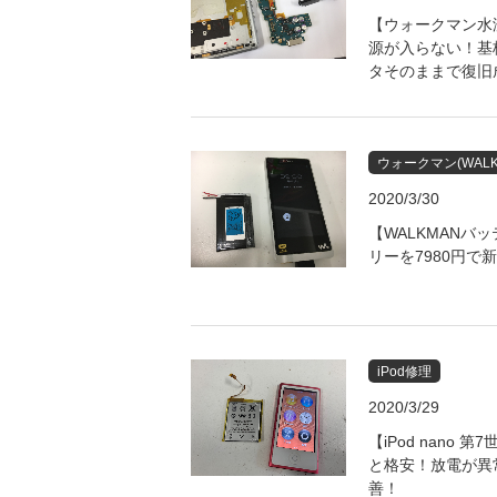
【ウォークマン水没
源が入らない！基
タそのままで復旧
ウォークマン(WALK
2020/3/30
【WALKMANバ
リーを7980円
iPod修理
2020/3/29
【iPod nano 
と格安！放電が異
善！