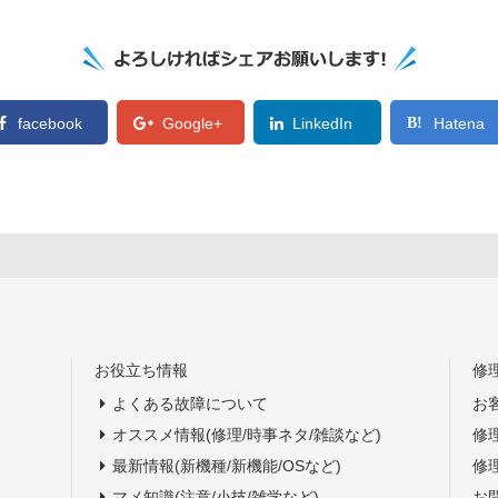
facebook
Google+
LinkedIn
Hatena
お役立ち情報
修
よくある故障について
お
オススメ情報(修理/時事ネタ/雑談など)
修
最新情報(新機種/新機能/OSなど)
修
マメ知識(注意/小技/雑学など)
お