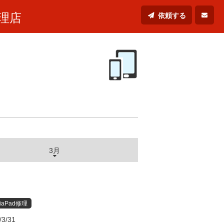
理店
依頼する
3月
iaPad修理
/3/31