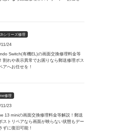
itchシリーズ修理
/11/24
tendo Switch(有機EL)の画面交換修理料金等
！割れや表示異常でお困りなら郵送修理ポス
ペアへお任せを！
one修理
/11/23
one 13 miniの画面交換修理料金等解説！郵送
ポストリペアなら画面が映らない状態もデー
さずに復旧可能！