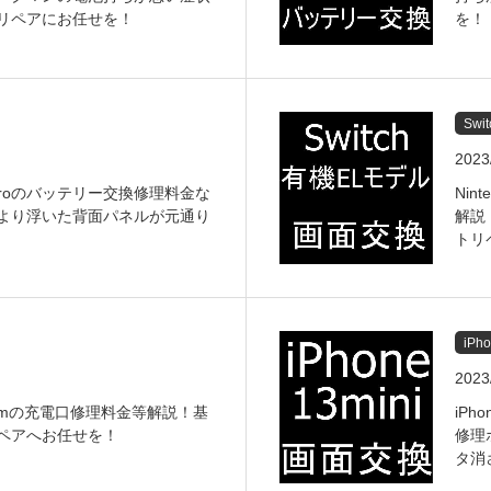
リペアにお任せを！
を！
Sw
2023
 X3 Proのバッテリー交換修理料金な
Nin
より浮いた背面パネルが元通り
解説
トリ
iPh
2023
remiumの充電口修理料金等解説！基
iPh
ペアへお任せを！
修理
タ消