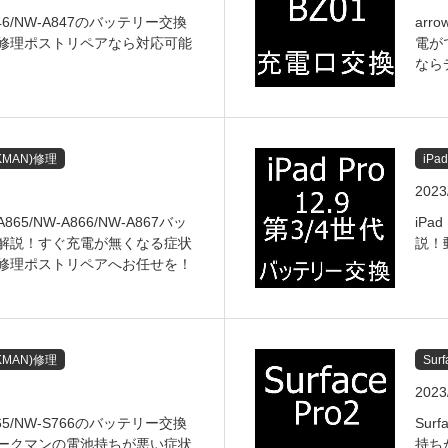
A846/NW-A847のバッテリー交換
ar
修理ポストリペアなら対応可能
電が
なら
MAN)修理
iPa
2023
65/NW-A866/NW-A867バッ
iPa
解説！すぐ充電が無くなる症状
説！
修理ポストリペアへお任せを！
MAN)修理
Sur
2023
S765/NW-S766のバッテリー交換
Sur
ークマンの電池持ちが悪い症状
持ち