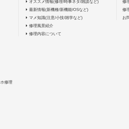
オススメ情報(修理/時事ネタ/雑談など)
修
最新情報(新機種/新機能/OSなど)
修
マメ知識(注意/小技/雑学など)
お
修理風景紹介
修理内容について
スマホ修理