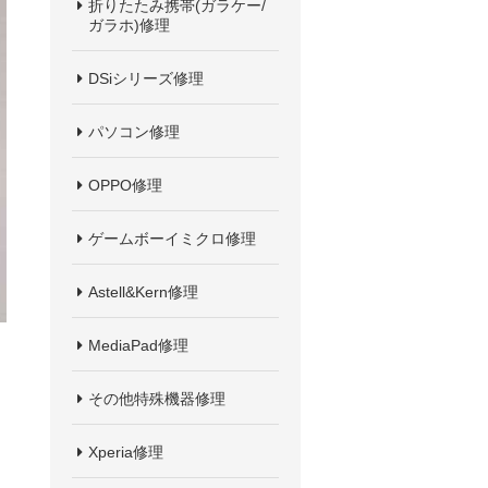
折りたたみ携帯(ガラケー/
ガラホ)修理
DSiシリーズ修理
パソコン修理
OPPO修理
ゲームボーイミクロ修理
Astell&Kern修理
MediaPad修理
その他特殊機器修理
Xperia修理