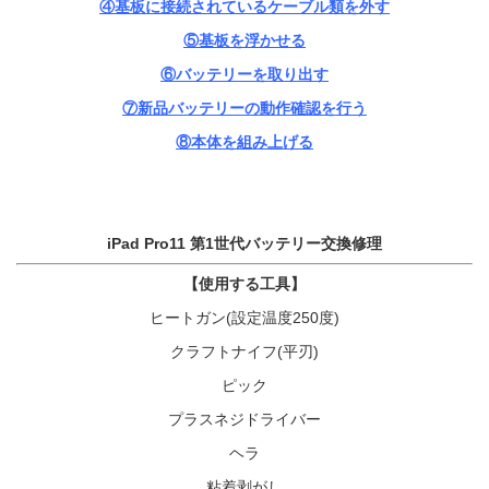
④基板に接続されているケーブル類を外す
⑤基板を浮かせる
⑥バッテリーを取り出す
⑦新品バッテリーの動作確認を行う
⑧本体を組み上げる
iPad Pro11 第1世代バッテリー交換修理
【使用する工具】
ヒートガン(設定温度250度)
クラフトナイフ(平刃)
ピック
プラスネジドライバー
ヘラ
粘着剥がし