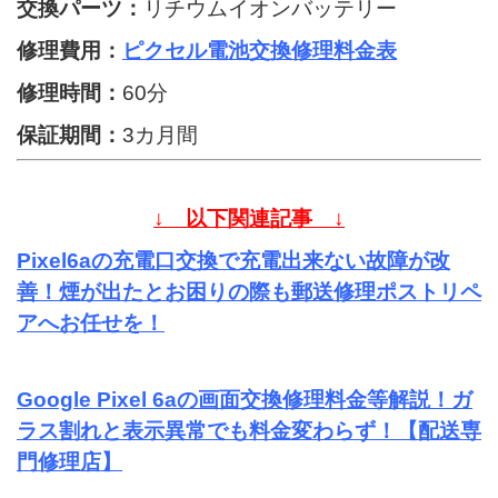
交換パーツ：
リチウムイオンバッテリー
修理費用：
ピクセル電池交換修理料金表
修理時間：
60分
保証期間：
3カ月間
↓ 以下関連記事 ↓
Pixel6aの充電口交換で充電出来ない故障が改
善！煙が出たとお困りの際も郵送修理ポストリペ
アへお任せを！
Google Pixel 6aの画面交換修理料金等解説！ガ
ラス割れと表示異常でも料金変わらず！【配送専
門修理店】