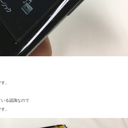
です。
ている認識なので
です。