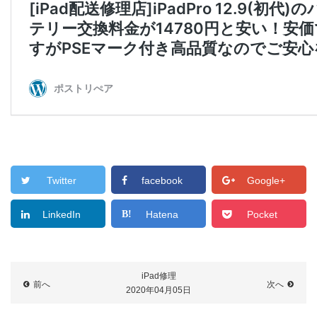
Twitter
facebook
Google+
LinkedIn
Hatena
Pocket
iPad修理
前へ
次へ
2020年04月05日