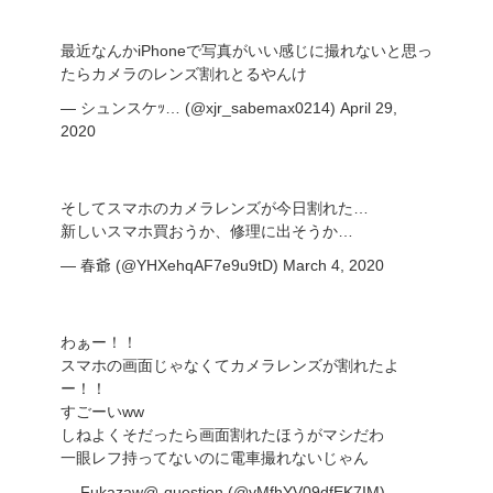
最近なんかiPhoneで写真がいい感じに撮れないと思っ
たらカメラのレンズ割れとるやんけ
— シュンスケｯ… (@xjr_sabemax0214)
April 29,
2020
そしてスマホのカメラレンズが今日割れた…
新しいスマホ買おうか、修理に出そうか…
— 春爺 (@YHXehqAF7e9u9tD)
March 4, 2020
わぁー！！
スマホの画面じゃなくてカメラレンズが割れたよ
ー！！
すごーいww
しねよくそだったら画面割れたほうがマシだわ
一眼レフ持ってないのに電車撮れないじゃん
— Fukazaw@-question (@yMfhYV09dfEK7IM)