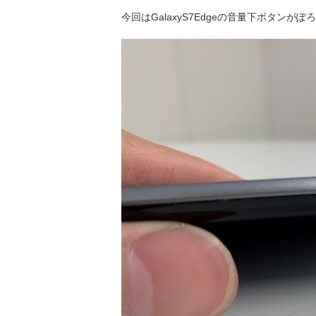
今回はGalaxyS7Edgeの音量下ボタ