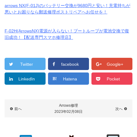
arrows NX(F-01J)のバッテリー交換が9680円と安い！充電持ちが
悪いとお困りなら郵送修理ポストリペアへお任せを！
F-02H(ArrowsNX)電源が入らない！ブートループが電池交換で復
旧成功！【配送専門スマホ修理店】
Twitter
facebook
Google+
LinkedIn
Hatena
Pocket
Arrows修理
前へ
次へ
2023年02月08日