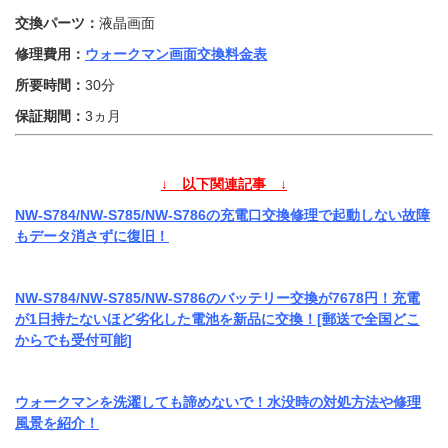
交換パーツ：
液晶画面
修理費用：
ウォークマン画面交換料金表
所要時間：
30分
保証期間：
3ヵ月
↓ 以下関連記事 ↓
NW-S784/NW-S785/NW-S786の充電口交換修理で起動しない故障
もデータ消さずに復旧！
NW-S784/NW-S785/NW-S786のバッテリー交換が7678円！充電
が1日持たないほど劣化した電池を新品に交換！[郵送で全国どこ
からでも受付可能]
ウォークマンを洗濯しても諦めないで！水没時の対処方法や修理
風景を紹介！