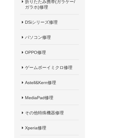
折りたたみ携帯(ガラケー/
ガラホ)修理
DSiシリーズ修理
パソコン修理
OPPO修理
ゲームボーイミクロ修理
Astell&Kern修理
MediaPad修理
その他特殊機器修理
Xperia修理