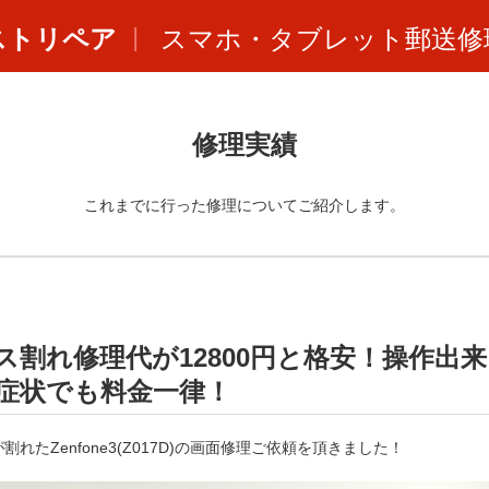
ストリペア
スマホ・タブレット郵送修
修理実績
これまでに行った修理についてご紹介します。
)のガラス割れ修理代が12800円と格安！操作出来
症状でも料金一律！
たZenfone3(Z017D)の画面修理ご依頼を頂きました！