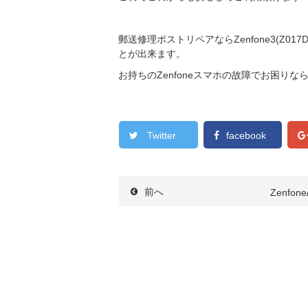
郵送修理ポストリペアならZenfone3(Z0
とが出来ます。
お持ちのZenfoneスマホの故障でお困り
Twitter
facebook
前へ
Zenfon