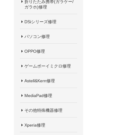
折りたたみ携帯(ガラケー/
ガラホ)修理
DSiシリーズ修理
パソコン修理
OPPO修理
ゲームボーイミクロ修理
Astell&Kern修理
MediaPad修理
その他特殊機器修理
Xperia修理