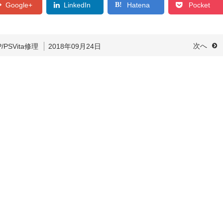
Google+
LinkedIn
Hatena
Pocket
P/PSVita修理
2018年09月24日
次へ