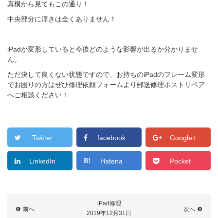
真横から見てもこの通り！
中央部分に浮きは全くありません！
iPadが変形していると今後どのような影響が出るか分かりませ
ん。
ただ決して良くない状態ですので、お持ちのiPadのフレーム変形
でお困りの方はぜひ
修理依頼フォーム
より郵送修理ポストリペア
へご相談ください！
Twitter
facebook
Google+
LinkedIn
Hatena
Pocket
iPad修理
前へ
次へ
2019年12月31日