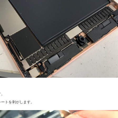
！
す。
レートを剥がします。