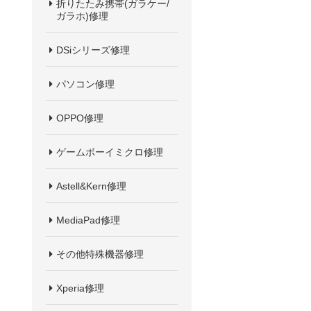
折りたたみ携帯(ガラケー/
ガラホ)修理
DSiシリーズ修理
パソコン修理
OPPO修理
ゲームボーイミクロ修理
Astell&Kern修理
MediaPad修理
その他特殊機器修理
Xperia修理