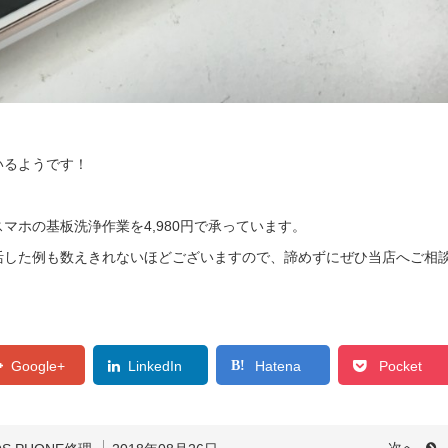
いるようです！
マホの基板洗浄作業を4,980円で承っています。
活した例も数えきれないほどございますので、諦めずにぜひ当店へご相
Google+
LinkedIn
Hatena
Pocket
次へ