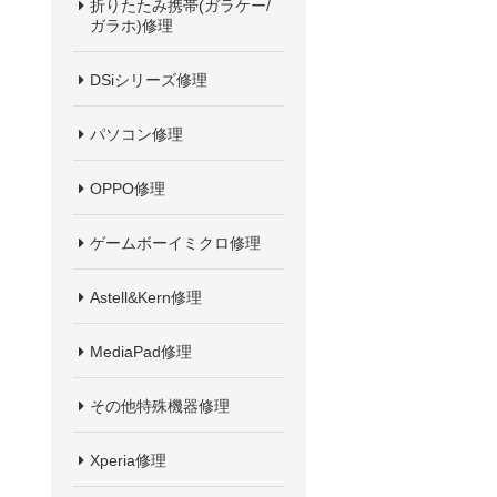
折りたたみ携帯(ガラケー/
ガラホ)修理
DSiシリーズ修理
パソコン修理
OPPO修理
ゲームボーイミクロ修理
Astell&Kern修理
MediaPad修理
その他特殊機器修理
Xperia修理