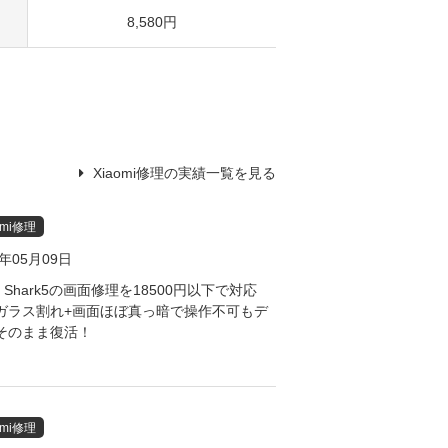
8,580円
Xiaomi修理の実績一覧を見る
omi修理
6年05月09日
ck Shark5の画面修理を18500円以下で対応
ガラス割れ+画面ほぼ真っ暗で操作不可もデ
そのまま復活！
omi修理