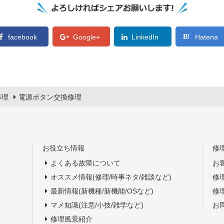
facebook
Google+
LinkedIn
Hatena
修理
電源ボタン交換修理
お役立ち情報
修
よくある故障について
お
オススメ情報(修理/時事ネタ/雑談など)
修
最新情報(新機種/新機能/OSなど)
修
マメ知識(注意/小技/雑学など)
お
修理風景紹介