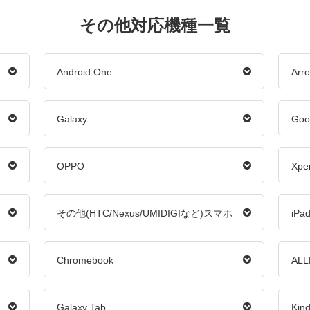
その他対応機種一覧
Android One
Arr
Galaxy
Goog
OPPO
Xpe
その他(HTC/Nexus/UMIDIGIなど)スマホ
iPa
Chromebook
AL
Galaxy Tab
Kind