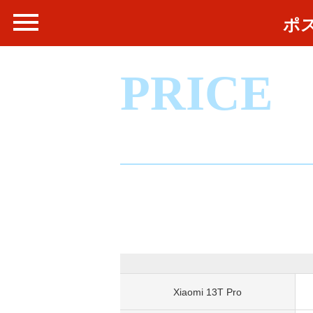
ポ
PRICE
Xiaomi 13T Pro