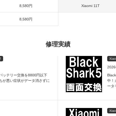
8,580円
Xiaomi 11T
8,580円
修理実績
理
Xia
202
Proのバッテリー交換を8800円以下
Bla
ちが悪い症状がデータ消さずに
中！
ータ
Xia