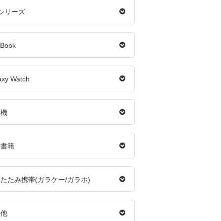
iシリーズ
Book
axy Watch
除機
子書籍
たたみ携帯(ガラケー/ガラホ)
の他