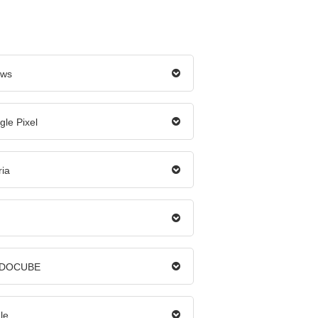
ows
le Pixel
ria
d
LDOCUBE
le