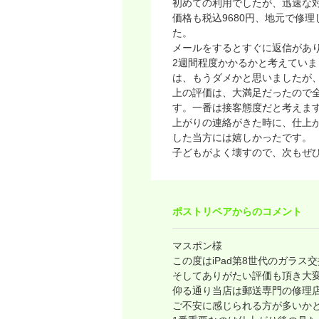
初めての利用でしたが、迅速な
価格も税込9680円、地元で修
た。
メールをするとすぐに返信があ
2週間程度かかるかと考えていま
は、もうダメかと思いましたが
上の評価は、大満足だったので
す。一番は接客態度だと考えま
上がりの連絡がきた時に、仕上
した当方には嬉しかったです。
子どもがよく壊すので、次もぜ
ポストリペアからのコメント
マスポン様
この度はiPad第8世代のガラ
そしてありがたい評価も頂き大
仰る通り当店は郵送専門の修理
ご不安に感じられる方が多いか