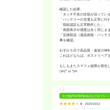
確認した結果、
「タッチ不良の症状が治ってい
「バッテリーの充電も正常に行
「指紋認証も正常動作した」、
「画面表示や感度は全く同じま
「交換部品（液晶画面・バッテ
事を確認。
わずか５日で高品質・速攻の神
これほどならば、ポストリペア
もしもまたスマフォ故障が発生
□m(*˙ω˙*)m
その他(FireHD/Nexusなど)タブレ
2025/10/12