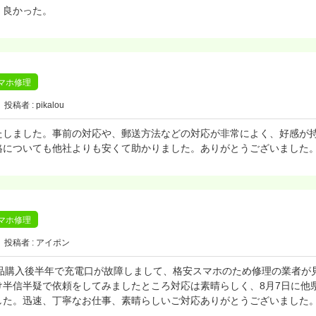
く良かった。
)スマホ修理
投稿者 : pikalou
たしました。事前の対応や、郵送方法などの対応が非常によく、好感が
格についても他社よりも安くて助かりました。ありがとうございました
)スマホ修理
投稿者 : アイポン
ホが新品購入後半年で充電口が故障しまして、格安スマホのため修理の業者
半信半疑で依頼をしてみましたところ対応は素晴らしく、8月7日に他
した。迅速、丁寧なお仕事、素晴らしいご対応ありがとうございました