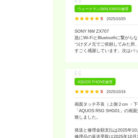
ウォークマン(WALKMAN)修理
2025/10/20
SONY NW ZX707
急にWi-FiとBluetoot
つけダメ元でご依頼してみた所
すごく感謝しています。次はバ
AQUOS PHONE修理
2025/10/16
画面タッチ不良（上側２cm ・
「AQUOS R5G SHG01
致しました。
発送と修理金額支払は2025年10
修理品の返送受取は2025年10月