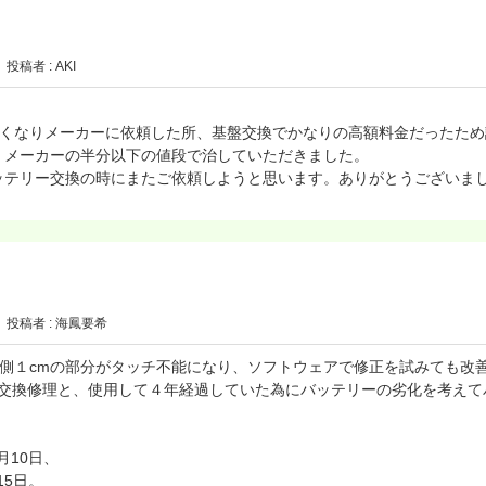
投稿者 : AKI
hに繋がらなくなりメーカーに依頼した所、基盤交換でかなりの高額料金だった
、メーカーの半分以下の値段で治していただきました。
ッテリー交換の時にまたご依頼しようと思います。ありがとうございま
投稿者 : 海鳳要希
下側１cmの部分がタッチ不能になり、ソフトウェアで修正を試みても改
」の画面交換修理と、使用して４年経過していた為にバッテリーの劣化を考
月10日、
15日。