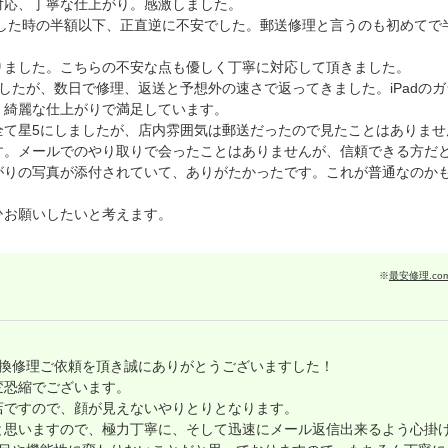
対応、丁寧な仕上がり。感激しました。
理した時の半額以下、正直逆に不安でした。郵送修理と言うのも初めてで
りました。こちらの不安な点も優しく丁寧に対応して頂きました。
したが、数日で修理、返送と予想外の速さで返ってきました。iPadの
、綺麗な仕上がりで満足しています。
全て星5にしましたが、店内雰囲気は郵送だったので見たことはありませ
す。メールでのやり取りで会ったことはありませんが、信頼できる方だ
がりの写真が添付されていて、ありがたかったです。これが普通なのか
ひお願いしたいと考えます。
※
最安修理.c
ス交換修理ご依頼を頂き誠にありがとうございますした！
変恐縮でございます。
店ですので、顔が見えないやりとりとなります。
と思いますので、極力丁寧に、そして迅速にメール返信出来るよう心掛