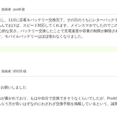
投稿者 : postit 様
送し、11/2に店着＆バッテリー交換完了。その日のうちにレターパックで
込んでおけば、スピード対応してくれます。メインスマホでしたのでこ
良心的な安さ。パッテリー交換したことで充電速度や容量の制限が解除さ
す。モバイルバッテリーはほぼ使わなくなりました。
投稿者 : 65535 様
交換をお願いしました
が書かれており、もはや自分で交換できそうなくらいでしたが、Pro4
もらう方が良いはずなのにわざわざ交換手順を掲載しているという、誠