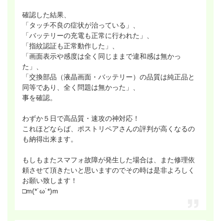
確認した結果、
「タッチ不良の症状が治っている」、
「バッテリーの充電も正常に行われた」、
「指紋認証も正常動作した」、
「画面表示や感度は全く同じままで違和感は無かっ
た」、
「交換部品（液晶画面・バッテリー）の品質は純正品と
同等であり、全く問題は無かった」、
事を確認。
わずか５日で高品質・速攻の神対応！
これほどならば、ポストリペアさんの評判が高くなるの
も納得出来ます。
もしもまたスマフォ故障が発生した場合は、また修理依
頼させて頂きたいと思いますのでその時は是非よろしく
お願い致します！
□m(*˙ω˙*)m