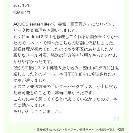
2023/10/1
投稿者 : 竹
AQUOS sense4 liteが、突然「画面浮き」になりバッテ
リー交換＆修理をお願いしました。
近くにandroidスマホを修理してくれる店舗が全くなかっ
たので、ネットで調べたこちらの店舗に依頼しました。
郵送修理が初めてだったのでやや不安はありましたが、
親切なメール対応、発送の仕方等も説明があったのでわ
かりやすかったです。
(金)の午後にスマホ郵送＆振り込み、翌(土)の夕方には返
送しましたとのメール、本日(日)午前中に修理されたス
マホが戻りました。
オススメ発送方法の「レターパックプラス」が土日祝も
配達可能とのことで、本当に早かったです。
こんなに早く戻ってくるとは思っていなかったので、本
当に助かりました。
ありがとうございました。
※
最安修理.com:ポストリペアーの修理サービス体験談一覧
より引用