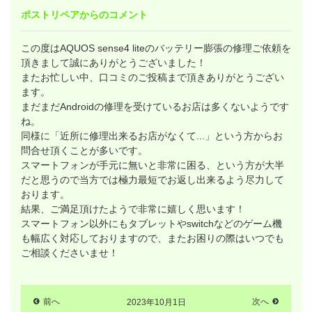
ポストリペアからのコメント
この度はAQUOS sense4 liteのバッテリー膨張の修理ご依頼を
頂きまして誠にありがとうございました！
またお忙しい中、口コミのご投稿まで頂きありがとうござい
ます。
まだまだAndroidの修理を受けているお店は多くないようです
ね。
同様に「近所に修理出来るお店がなくて...」という方からお
問合せ頂くことが多いです。
スマートフォンが手元に無いと非常に困る、という方が大半
だと思うので当方では極力最短でお返し出来るよう尽力して
おります。
結果、ご満足頂けたようで非常に嬉しく思います！
スマートフォン以外にもタブレットやswitchなどのゲーム機
も幅広く対応しておりますので、またお困りの際はいつでも
ご相談くださいませ！
前へ
2023年10月1日
次へ