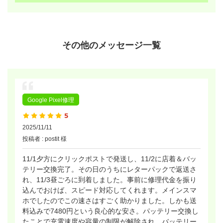
その他のメッセージ一覧
Google Pixel修理
2025/11/11
投稿者 : postit 様
11/1夕方にクリックポストで発送し、11/2に店着＆バッ
テリー交換完了。その日のうちにレターパックで返送さ
れ、11/3昼ごろに到着しました。事前に修理代金を振り
込んでおけば、スピード対応してくれます。メインスマ
ホでしたのでこの速さはすごく助かりました。しかも送
料込みで7480円という良心的な安さ。パッテリー交換し
たことで充電速度や容量の制限が解除され、バッテリー