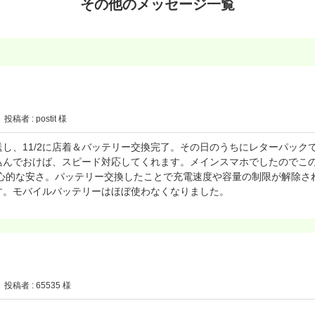
その他のメッセージ一覧
投稿者 : postit 様
送し、11/2に店着＆バッテリー交換完了。その日のうちにレターパックで
込んでおけば、スピード対応してくれます。メインスマホでしたのでこ
良心的な安さ。パッテリー交換したことで充電速度や容量の制限が解除さ
す。モバイルバッテリーはほぼ使わなくなりました。
投稿者 : 65535 様