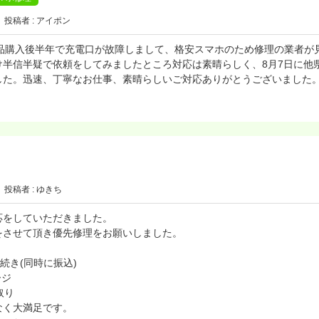
投稿者 : アイポン
ホが新品購入後半年で充電口が故障しまして、格安スマホのため修理の業者
半信半疑で依頼をしてみましたところ対応は素晴らしく、8月7日に他
した。迅速、丁寧なお仕事、素晴らしいご対応ありがとうございました
投稿者 : ゆきち
応をしていただきました。
をさせて頂き優先修理をお願いしました。
手続き(同時に振込)
ージ
取り
なく大満足です。