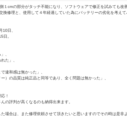
下側１cmの部分がタッチ不能になり、ソフトウェアで修正を試みても改
」の画面交換修理と、使用して４年経過していた為にバッテリーの劣化を考
月10日、
15日。
る」、
われた」、
まで違和感は無かった」、
リー）の品質は純正品と同等であり、全く問題は無かった」、
対応！
さんの評判が高くなるのも納得出来ます。
した場合は、また修理依頼させて頂きたいと思いますのでその時は是非