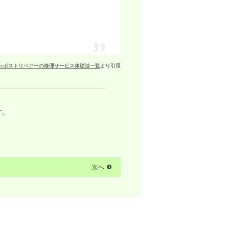
om:ポストリペアーの修理サービス体験談一覧
より引用
す。
次へ