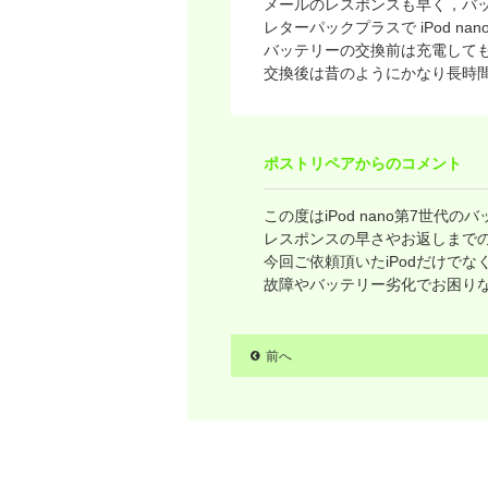
メールのレスポンスも早く，バ
レターパックプラスで iPod na
バッテリーの交換前は充電して
交換後は昔のようにかなり長時
ポストリペアからのコメント
この度はiPod nano第7世
レスポンスの早さやお返しまで
今回ご依頼頂いたiPodだけで
故障やバッテリー劣化でお困り
前へ