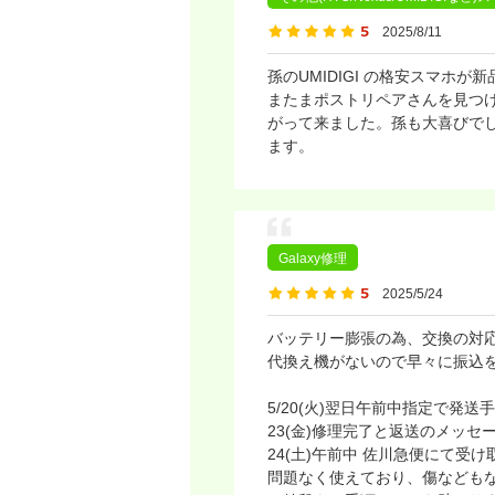
2025/8/11
孫のUMIDIGI の格安スマ
またまポストリペアさんを見つけ
がって来ました。孫も大喜びで
ます。
Galaxy修理
2025/5/24
バッテリー膨張の為、交換の対
代換え機がないので早々に振込
5/20(火)翌日午前中指定で発送
23(金)修理完了と返送のメッセ
24(土)午前中 佐川急便にて受け
問題なく使えており、傷なども