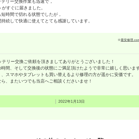
ッテリー交換作業も迅速で，
no がすぐに届きました。
も短時間で切れる状態でしたが，
間持続して快適に使えてとても感謝しています。
※
最安修理.c
代のバッテリー交換ご依頼を頂きましてありがとうございました！
の時間、そして交換後の状態にご満足頂けたようで非常に嬉しく思いま
なく、スマホやタブレットも買い替えるより修理の方が遥かに安価です。
なら、またいつでも当店へご相談くださいませ！
2022年1月13日