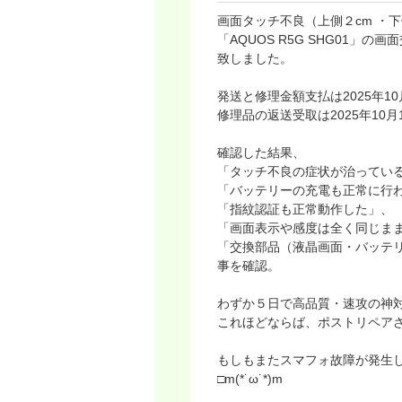
画面タッチ不良（上側２cm ・
「AQUOS R5G SHG01
致しました。
発送と修理金額支払は2025年10
修理品の返送受取は2025年10月
確認した結果、
「タッチ不良の症状が治ってい
「バッテリーの充電も正常に行
「指紋認証も正常動作した」、
「画面表示や感度は全く同じま
「交換部品（液晶画面・バッテ
事を確認。
わずか５日で高品質・速攻の神
これほどならば、ポストリペア
もしもまたスマフォ故障が発生
□m(*˙ω˙*)m