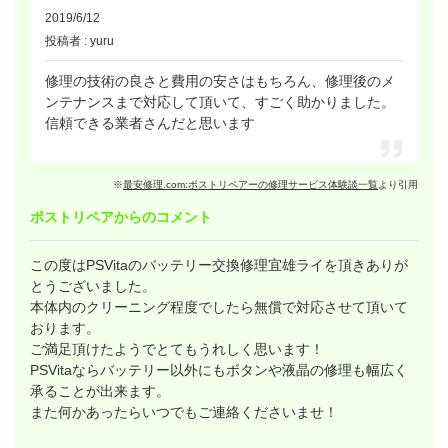
2019/6/12
投稿者 : yuru
修理の技術の良さと費用の安さはもちろん、修理後のメ
ンテナンスまで対応して頂いて、すごく助かりました。
信頼できる業者さんだと思います
※
最安修理.com:ポストリペアーの修理サービス体験談一覧
より引用
ポストリペアからのコメント
この度はPSVitaのバッテリー交換修理宜雄ライを頂きありが
とうございました。
本体内のクリーニング程度でしたら無償で対応させて頂いて
おります。
ご満足頂けたようでとてもうれしく思います！
PSVitaならバッテリー以外にもボタンや液晶の修理も幅広く
承ることが出来ます。
また何かあったらいつでもご連絡くださいませ！