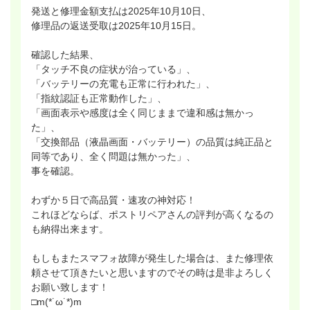
発送と修理金額支払は2025年10月10日、
修理品の返送受取は2025年10月15日。
確認した結果、
「タッチ不良の症状が治っている」、
「バッテリーの充電も正常に行われた」、
「指紋認証も正常動作した」、
「画面表示や感度は全く同じままで違和感は無かっ
た」、
「交換部品（液晶画面・バッテリー）の品質は純正品と
同等であり、全く問題は無かった」、
事を確認。
わずか５日で高品質・速攻の神対応！
これほどならば、ポストリペアさんの評判が高くなるの
も納得出来ます。
もしもまたスマフォ故障が発生した場合は、また修理依
頼させて頂きたいと思いますのでその時は是非よろしく
お願い致します！
□m(*˙ω˙*)m