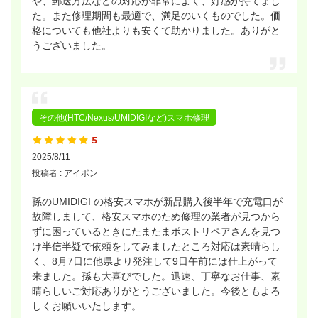
や、郵送方法などの対応が非常によく、好感が持てまし
た。また修理期間も最適で、満足のいくものでした。価
格についても他社よりも安くて助かりました。ありがと
うございました。
その他(HTC/Nexus/UMIDIGIなど)スマホ修理
2025/8/11
投稿者 : アイポン
孫のUMIDIGI の格安スマホが新品購入後半年で充電口が
故障しまして、格安スマホのため修理の業者が見つから
ずに困っているときにたまたまポストリペアさんを見つ
け半信半疑で依頼をしてみましたところ対応は素晴らし
く、8月7日に他県より発注して9日午前には仕上がって
来ました。孫も大喜びでした。迅速、丁寧なお仕事、素
晴らしいご対応ありがとうございました。今後ともよろ
しくお願いいたします。