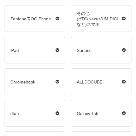
その他
Zenfone/ROG Phone
(HTC/Nexus/UMIDIGI
など)スマホ
iPad
Surface
Chromebook
ALLDOCUBE
dtab
Galaxy Tab