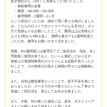
急ぎ他社さん（2社）に見積もって頂いたところ、
・基板修理が必要
・費用：\40,000～\50,000
・修理期間：2週間～1ヶ月
という状況だったため、諦めて買い替えを検討しました
が、こちらの口コミでポストリペアさんを見付け、ダメ
元で見積もりをお願いしたところ、費用は上記見積もり
よりも3割から4割も低く、期間も最大でも1週間程度だ
ったため、修理をお願いさせて頂きました。
実際、約1週間後には修理完了でご返送頂き、現在、全く
問題無く使用出来ており、たいへん満足しております。
基板上の電源制御系ICのエラーによる起動不良だったと
のことで、その技術力の高さと納期の早さには感銘致し
ました。
また、当初は郵送修理ということで、若干不安を感じて
おりましたが、メールでのやり取りもたいへん丁寧かつ
迅速にご対応頂き、安心してお任せ出来ました。
また、今後、何か困った場合には、是非、ポストリペア
さんにお願いさせて頂きたいと思います。