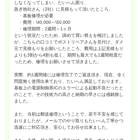
しなくなってしまい、たいへん困り、
急ぎ他社さん（2社）に見積もって頂いたところ、
・基板修理が必要
・費用：\40,000～\50,000
・修理期間：2週間～1ヶ月
という状況だったため、諦めて買い替えを検討しました
が、こちらの口コミでポストリペアさんを見付け、ダメ
元で見積もりをお願いしたところ、費用は上記見積もり
よりも3割から4割も低く、期間も最大でも1週間程度だ
ったため、修理をお願いさせて頂きました。
実際、約1週間後には修理完了でご返送頂き、現在、全く
問題無く使用出来ており、たいへん満足しております。
基板上の電源制御系ICのエラーによる起動不良だったと
のことで、その技術力の高さと納期の早さには感銘致し
ました。
また、当初は郵送修理ということで、若干不安を感じて
おりましたが、メールでのやり取りもたいへん丁寧かつ
迅速にご対応頂き、安心してお任せ出来ました。