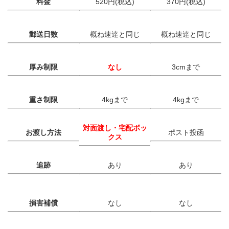
料金
520円(税込)
370円(税込)
郵送日数
概ね速達と同じ
概ね速達と同じ
厚み制限
なし
3cmまで
重さ制限
4kgまで
4kgまで
対面渡し・宅配ボッ
お渡し方法
ポスト投函
クス
追跡
あり
あり
損害補償
なし
なし