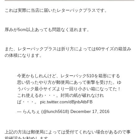
これは実際に当店に届いたレターパックプラスです。
厚みが5cm以上あっても問題なく送れます。
また、レターパックプラスは折り方によっては60サイズの箱並み
の体積になります。
今更かもしれんけど、レターパック510を箱形にする
思い切ったやり方が郵便局にあって衝撃を受けた。ゆ
うパック最小サイズより一回り小さい箱になってた！
これ使えるわ・・・。封筒の紙が破れなけれ
ば・・・。
pic.twitter.com/dBjnbAtbFB
— らんちぇ (@lunch5618)
December 17, 2016
上記の方法は郵便局によっては受付てくれない場合があるので事
前確認をお勧めします。